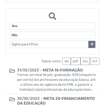
Doações
Manuais
Diário oficial
Editais
Protocolos SIOPS - 2014
Protocolos SIOPS - 2015
Salvar como:
xls
pdf
csv
txt
META 16-FORMAÇÃO
31/05/2023 -
Gestão de Governança
Formar, em nível de pós-graduação, 50% (cinquenta
por cento) dos professores da educação básica, até
Carta de Serviços
o último ano de vigência deste PME, e garantir a
todos(as) os(as) profissionais da educação básic...
Coronavírus
META 20-FINANCIAMENTO
30/05/2023 -
DA EDUCAÇÃO