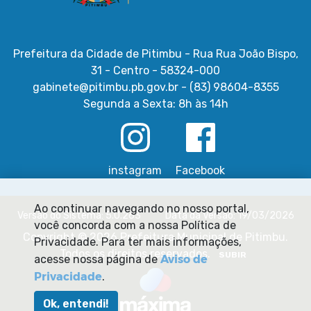
Prefeitura da Cidade de Pitimbu - Rua Rua João Bispo,
31 - Centro - 58324-000
gabinete@pitimbu.pb.gov.br - (83) 98604-8355
Segunda a Sexta: 8h às 14h
instagram
Facebook
Ao continuar navegando no nosso portal,
Versão do Sistema: 5.0.263
Data da Versão: 19/03/2026
você concorda com a nossa Política de
Copyright © 2026 Prefeitura Municipal de Pitimbu.
Privacidade. Para ter mais informações,
Todos os direitos reservados.
SUBIR
Aviso de
acesse nossa página de
Privacidade
.
Ok, entendi!