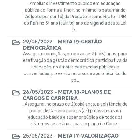
Aditivos
Ampliar o investimento público em educação
pública de forma a tingir, no mínimo, o patamar de
Campanhas
7% (sete por cento) do Produto Interno Bruto – PIB
do País no 5º ano (quinto) ano de vigência desta Lei
e...
TERMO DE CESSÃO E PERMUTA
META 19-GESTÃO
29/05/2023 -
Regulamento
DEMOCRÁTICA
Assegurar condições, no prazo de 2 (dois) anos, para
efetivação da gestão democrática participativa da
ATOS DAS DIVERSAS SECRETARIAS
educação, no âmbito das escolas públicas e
conveniadas, prevendo recursos e apoio técnico do
SEMOB
po...
META 18-PLANOS DE
26/05/2023 -
Requerimentos
CARGOS E CARREIRA
. Assegurar, no prazo de 2(dois) anos, a existência de
planos de Carreira para os (as) profissionais da
educação básica e superior pública de todos os
sistemas de ensino e, para o plano de Carre...
META 17-VALORIZAÇÃO
25/05/2023 -