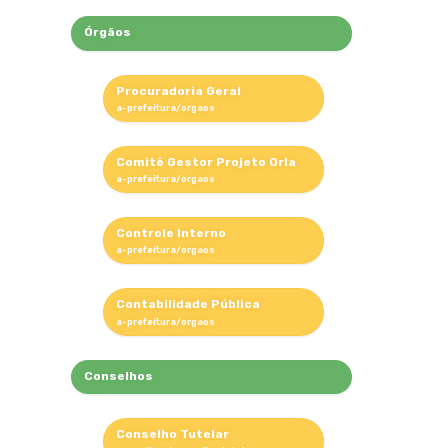
Órgãos
Procuradoria Geral
Comitê Gestor Projeto Orla
Controle Interno
Contabilidade Pública
Conselhos
Conselho Tutelar