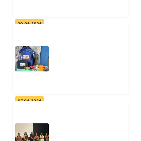
Geral
20.06.2026
Pitimbu promove debate sobre
qualidade e equidade na
Educaçã...
Educação
07.04.2026
Pitimbu investe mais de R$ 1,3
milhão em kits escolares e
be...