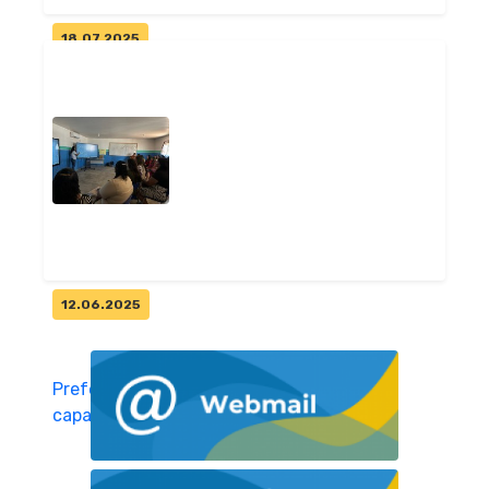
18.07.2025
Pitimbu inicia segundo
semestre letivo com mais de 3
mil alu...
Geral
12.06.2025
Prefeitura de Pitimbu
capacita 212 professores para
utiliza...