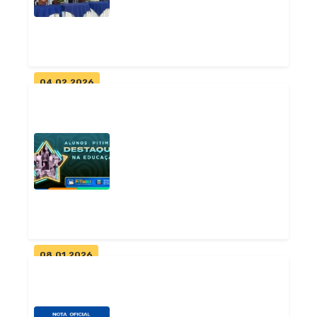
Geral
04.02.2026
Prefeitura de Pitimbu realiza
abertura do ano letivo de
2026...
Geral
08.01.2026
Estudantes da rede municipal