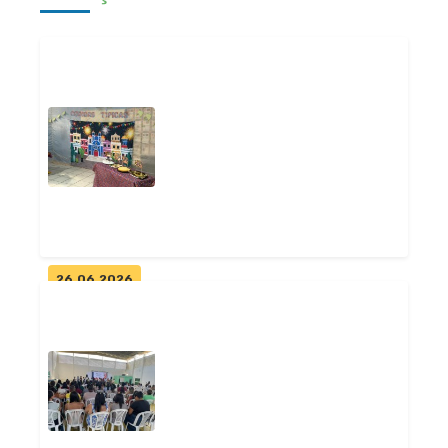
26.06.2026
Escolas da Rede Municipal de
Pitimbu encerram semestre
com o...