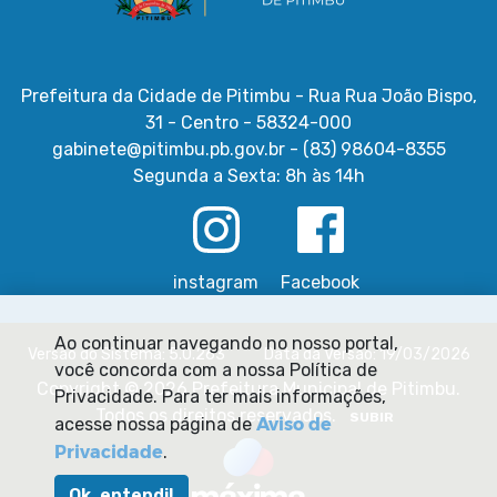
Prefeitura da Cidade de Pitimbu - Rua Rua João Bispo,
31 - Centro - 58324-000
gabinete@pitimbu.pb.gov.br - (83) 98604-8355
Segunda a Sexta: 8h às 14h
instagram
Facebook
Ao continuar navegando no nosso portal,
Versão do Sistema: 5.0.263
Data da Versão: 19/03/2026
você concorda com a nossa Política de
Copyright © 2026 Prefeitura Municipal de Pitimbu.
Privacidade. Para ter mais informações,
Todos os direitos reservados.
SUBIR
Aviso de
acesse nossa página de
Privacidade
.
Ok, entendi!