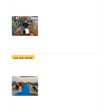
Prefeitura de Pitimbu abre
desfiles cívicos com
participação...
Geral
04.08.2025
Aluno da rede municipal de
Pitimbu é campeão de
embaixadinha...
Geral