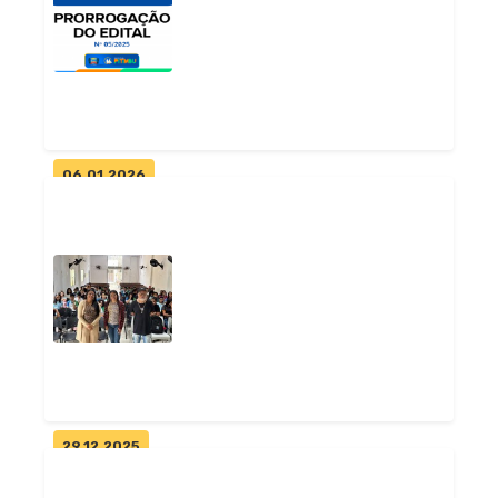
de Pitimbu conquistam vagas
em...
Geral
06.01.2026
Prorrogação do Edital nº
05/2025
Geral
29.12.2025