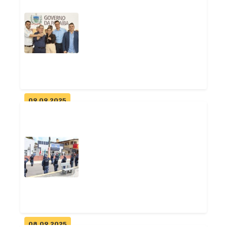
Escola de Pitimbu é premiada
na OLITEF e conquista kit
educa...
Geral
09.09.2025
Pitimbu é contemplado com
novo ônibus escolar entregue
pelo...
Geral
08.09.2025