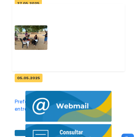
27.05.2025
Prefeitura de Pitimbu entrega
tablets aos agentes
comunitári...
Geral
05.05.2025
Prefeitura de Pitimbu realiza
entrega de absorventes pelo
Pr...
Geral