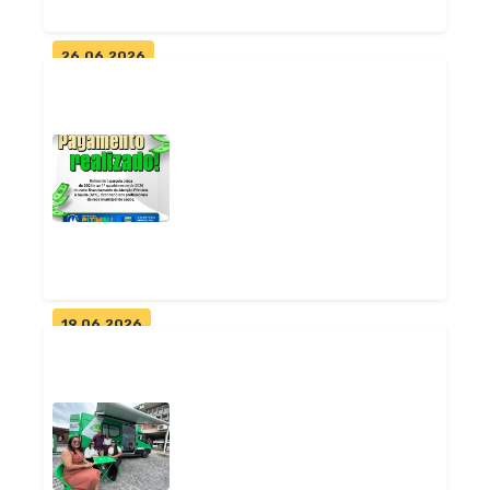
26.06.2026
Prefeita Adelma Cristovam
convida população para
lançamento...
Geral
19.06.2026
Prefeitura de Pitimbu realiza
pagamento do Componente
de Qua...