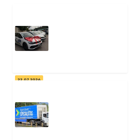
22.07.2026
Prefeitura de Pitimbu renova
frota da Saúde e amplia
atendim...
Geral