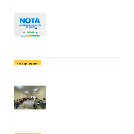
Prefeitura de Pitimbu publica
portaria e instaura
sindicânci...
Geral
19.08.2025
Nota oficial da Prefeitura de
Pitimbu sobre o caso da
gestan...
Geral