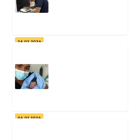
pacien...
Geral
24.02.2026
Laboratório Municipal de
Pitimbu amplia capacidade e
realiza...
Geral
06.01.2026