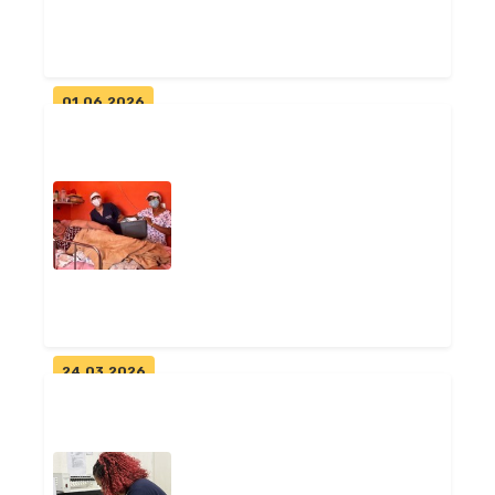
Geral
01.06.2026
Pitimbu é contemplada com
Unidade Odontológica Móvel e
equip...
Geral
24.03.2026
Programa Restaurando Vidas
leva cuidado e dignidade a