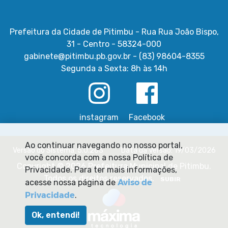
Prefeitura da Cidade de Pitimbu - Rua Rua João Bispo,
31 - Centro - 58324-000
gabinete@pitimbu.pb.gov.br - (83) 98604-8355
Segunda a Sexta: 8h às 14h
instagram
Facebook
Ao continuar navegando no nosso portal,
Versão do Sistema: 5.0.263
Data da Versão: 19/03/2026
você concorda com a nossa Política de
Copyright © 2026 Prefeitura Municipal de Pitimbu.
Privacidade. Para ter mais informações,
Todos os direitos reservados.
SUBIR
Aviso de
acesse nossa página de
Privacidade
.
Ok, entendi!