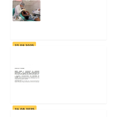
Primeira bebê de 2026 de
Pitimbu nasce no Pronto
Atendimento...
Geral
23.09.2025
UBS do Mucuim garante
atendimento de qualidade à
população d...
Geral
26.08.2025