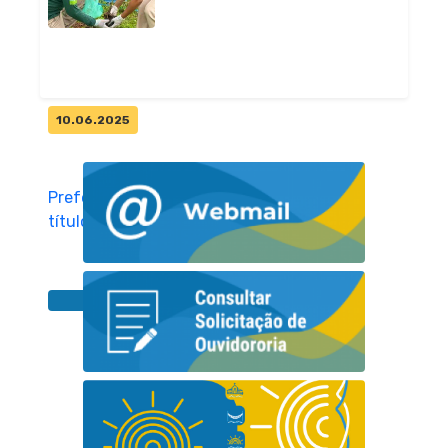
monitorament...
Geral
10.06.2025
Prefeitura de Pitimbu recebe
título "Entidade Amiga da
Natur...
Geral