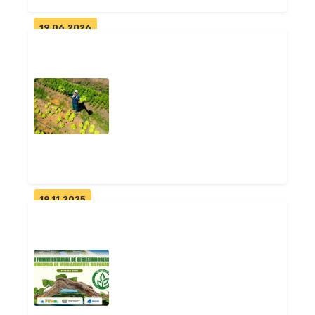
19.06.2026
Pitimbu avança na definição
da Linha de Preamar
Geral
19.11.2025
Pitimbu consegue liberar 100
projetos agrícolas travados
há...