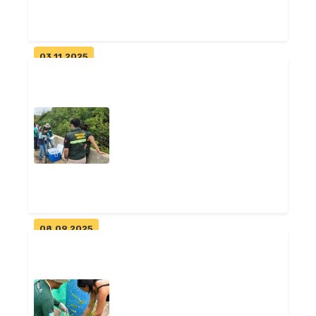
Geral
03.11.2025
Pitimbu sedia reunião do
Fórum Estadual de
Secretários Munic...
Geral
08.09.2025
Prefeitura de Pitimbu e
Sudema realizam ação de