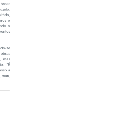
 áreas
uzida.
tário,
uros e
ando o
ventos
ndo-se
 obras
a, mas
io. “É
esso a
, mas,