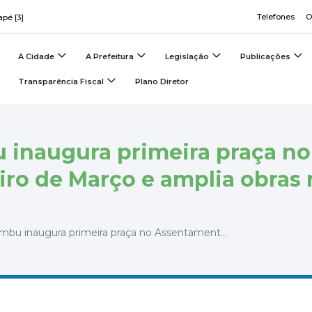
Telefones
O
apé [3]
A Cidade
A Prefeitura
Legislação
Publicações
Transparência Fiscal
Plano Diretor
u inaugura primeira praça no
ro de Março e amplia obras 
imbu inaugura primeira praça no Assentament...