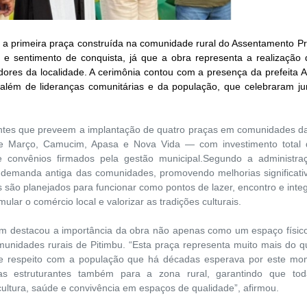
, a primeira praça construída na comunidade rural do Assentamento Pr
 sentimento de conquista, já que a obra representa a realização
res da localidade. A cerimônia contou com a presença da prefeita 
, além de lideranças comunitárias e da população, que celebraram ju
rantes que preveem a implantação de quatro praças em comunidades d
de Março, Camucim, Apasa e Nova Vida — com investimento total
e convênios firmados pela gestão municipal.Segundo a administra
demanda antiga das comunidades, promovendo melhorias significati
 são planejados para funcionar como pontos de lazer, encontro e inte
mular o comércio local e valorizar as tradições culturais.
vam destacou a importância da obra não apenas como um espaço físic
unidades rurais de Pitimbu. “Esta praça representa muito mais do 
do e respeito com a população que há décadas esperava por este mo
s estruturantes também para a zona rural, garantindo que to
ultura, saúde e convivência em espaços de qualidade”, afirmou.