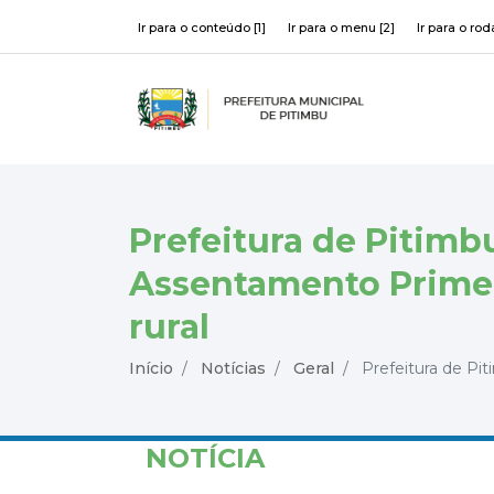
Ir para o conteúdo [1]
Ir para o menu [2]
Ir para o rod
Prefeitura de Pitimb
Assentamento Primei
rural
Início
Notícias
Geral
Prefeitura de Pit
NOTÍCIA