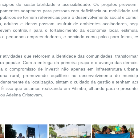
cípios de sustentabilidade e acessibilidade. Os projetos preveem
pamentos adaptados para pessoas com deficiência ou mobilidade red
úblicos se tornem referências para o desenvolvimento social e comuni
s, adultos e idosos possam usufruir de ambientes acolhedores, seg
devem contribuir para o fortalecimento da economia local, estimul
 e pequenos empreendedores, e servindo como palco para feiras, e
r atividades que reforcem a identidade das comunidades, transforma
ura popular. Com a entrega da primeira praça e o avanço das demais
ma o compromisso de investir não apenas em infraestrutura urban
 rural, promovendo equilíbrio no desenvolvimento do municíp
dentemente da localização, sintam o cuidado da gestão e tenham ac
 É isso que estamos realizando em Pitimbu, olhando para o presente
ltou Adelma Cristovam.