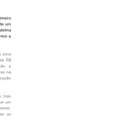
imeiro
 de um
Adelma
ntos a
a zona
 de R$
ção, a
vas na
gração
o, mas
que um
mento.
das as